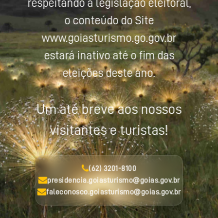
respeitando a legislação eleitoral,
o conteúdo do Site
www.goiasturismo.go.gov.br
estará inativo até o fim das
eleições deste ano.
Um até breve aos nossos
visitantes e turistas!
(62) 3201-8100
presidencia.goiasturismo@goias.gov.br
faleconosco.goiasturismo@goias.gov.br