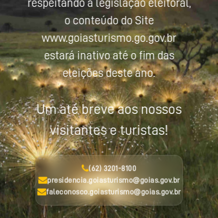
respeitando a legislação eleitoral,
o conteúdo do Site
www.goiasturismo.go.gov.br
estará inativo até o fim das
eleições deste ano.
Um até breve aos nossos
visitantes e turistas!
(62) 3201-8100
presidencia.goiasturismo@goias.gov.br
faleconosco.goiasturismo@goias.gov.br