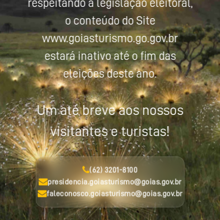
respeitando a legislação eleitoral,
o conteúdo do Site
www.goiasturismo.go.gov.br
estará inativo até o fim das
eleições deste ano.
Um até breve aos nossos
visitantes e turistas!
(62) 3201-8100
presidencia.goiasturismo@goias.gov.br
faleconosco.goiasturismo@goias.gov.br