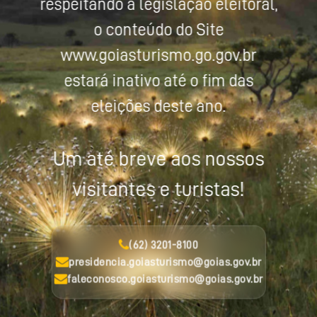
respeitando a legislação eleitoral,
o conteúdo do Site
www.goiasturismo.go.gov.br
estará inativo até o fim das
eleições deste ano.
Um até breve aos nossos
visitantes e turistas!
(62) 3201-8100
presidencia.goiasturismo@goias.gov.br
faleconosco.goiasturismo@goias.gov.br