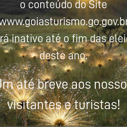
o conteúdo do Site
www.goiasturismo.go.gov.b
rá inativo até o fim das ele
deste ano.
m até breve aos noss
visitantes e turistas!