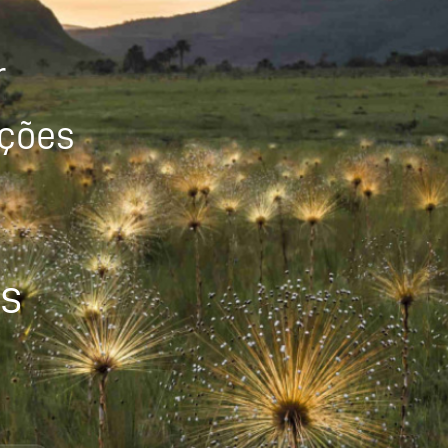
r
ições
os