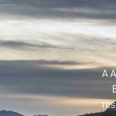
A A
res