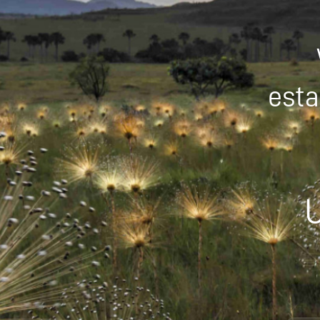
esta
U