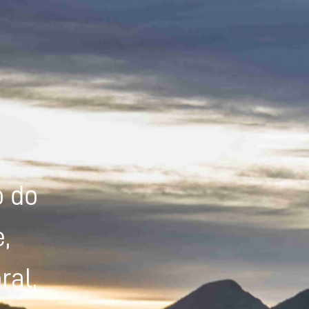
Powered by
Tradutor
o do
,
ral,