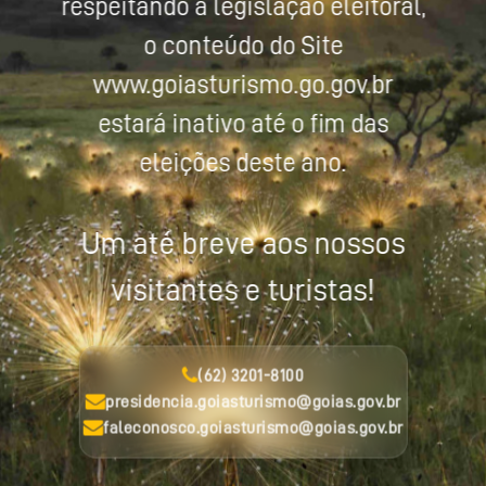
respeitando a legislação eleitoral,
o conteúdo do Site
www.goiasturismo.go.gov.br
estará inativo até o fim das
eleições deste ano.
Um até breve aos nossos
visitantes e turistas!
(62) 3201-8100
presidencia.goiasturismo@goias.gov.br
faleconosco.goiasturismo@goias.gov.br