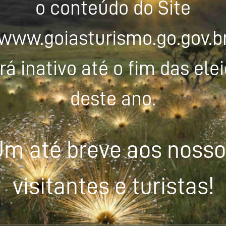
o conteúdo do Site
www.goiasturismo.go.gov.b
rá inativo até o fim das ele
deste ano.
m até breve aos noss
visitantes e turistas!