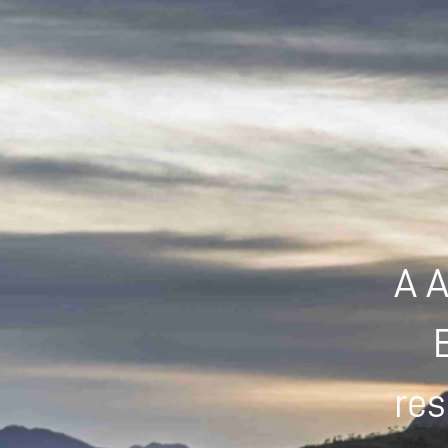
A A
res