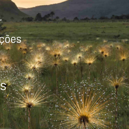
r
ições
os