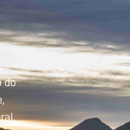
Powered by
Tradutor
o do
,
ral,