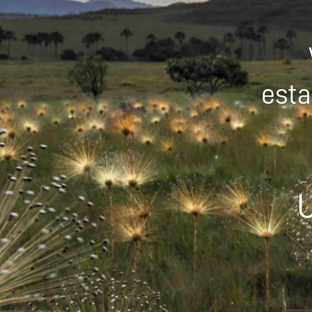
esta
U