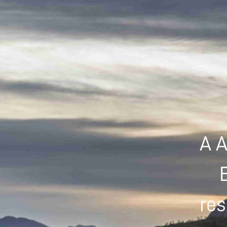
A A
res