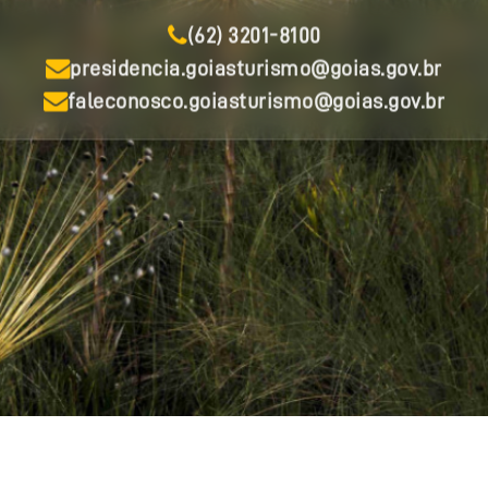
(62) 3201-8100
presidencia.goiasturismo@goias.gov.br
faleconosco.goiasturismo@goias.gov.br