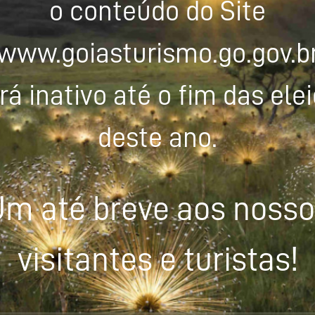
o conteúdo do Site
www.goiasturismo.go.gov.b
rá inativo até o fim das ele
deste ano.
m até breve aos noss
visitantes e turistas!