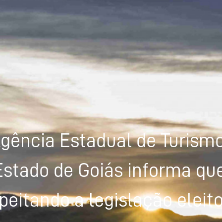
gência Estadual de Turism
Estado de Goiás informa que
peitando a legislação eleito