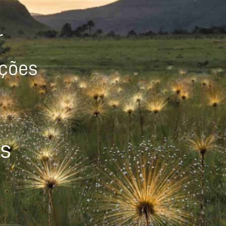
r
ições
os