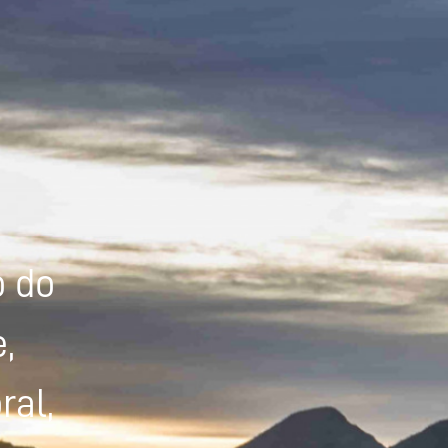
Powered by
Tradutor
o do
,
ral,