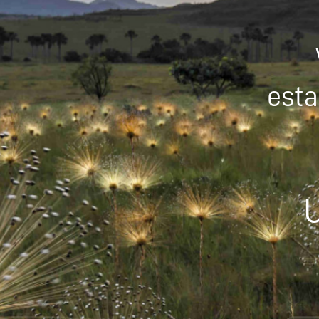
esta
U