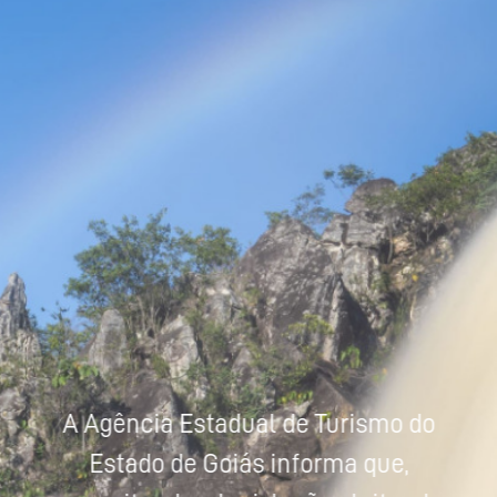
Powered by
Tradutor
A Agência Estadual de Turismo do
Estado de Goiás informa que,