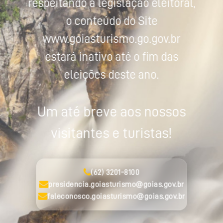
respeitando a legislação eleitoral,
o conteúdo do Site
www.goiasturismo.go.gov.br
estará inativo até o fim das
eleições deste ano.
Um até breve aos nossos
visitantes e turistas!
(62) 3201-8100
presidencia.goiasturismo@goias.gov.br
faleconosco.goiasturismo@goias.gov.br