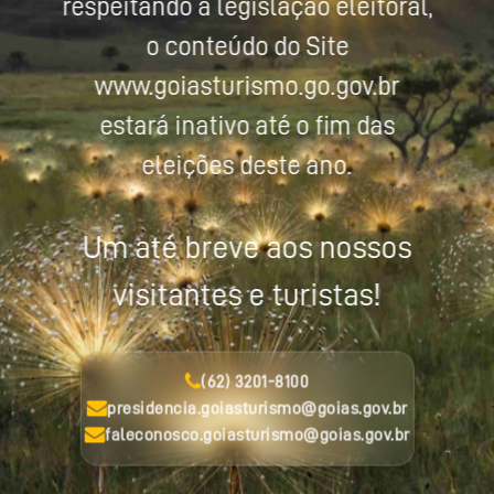
respeitando a legislação eleitoral,
o conteúdo do Site
www.goiasturismo.go.gov.br
estará inativo até o fim das
eleições deste ano.
Um até breve aos nossos
visitantes e turistas!
(62) 3201-8100
presidencia.goiasturismo@goias.gov.br
faleconosco.goiasturismo@goias.gov.br