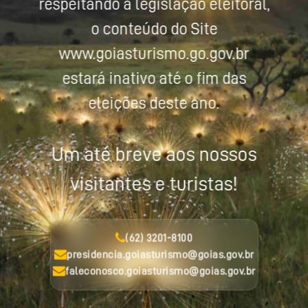
respeitando a legislação eleitoral,
o conteúdo do Site
www.goiasturismo.go.gov.br
estará inativo até o fim das
eleições deste ano.
Um até breve aos nossos
visitantes e turistas!
(62) 3201-8100
presidencia.goiasturismo@goias.gov.br
faleconosco.goiasturismo@goias.gov.br