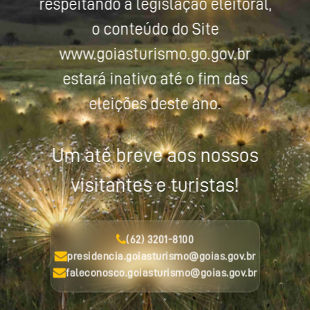
respeitando a legislação eleitoral,
o conteúdo do Site
www.goiasturismo.go.gov.br
estará inativo até o fim das
eleições deste ano.
Um até breve aos nossos
visitantes e turistas!
(62) 3201-8100
presidencia.goiasturismo@goias.gov.br
faleconosco.goiasturismo@goias.gov.br