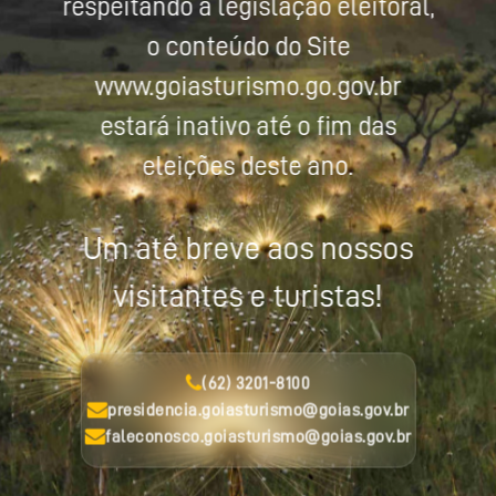
respeitando a legislação eleitoral,
o conteúdo do Site
www.goiasturismo.go.gov.br
estará inativo até o fim das
eleições deste ano.
Um até breve aos nossos
visitantes e turistas!
(62) 3201-8100
presidencia.goiasturismo@goias.gov.br
faleconosco.goiasturismo@goias.gov.br