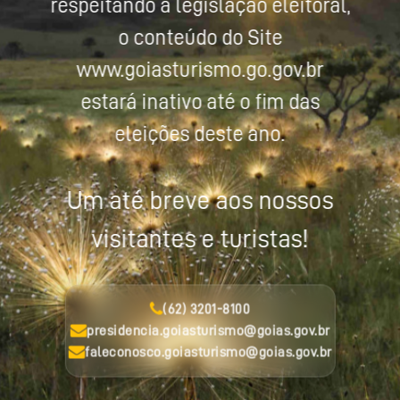
respeitando a legislação eleitoral,
o conteúdo do Site
www.goiasturismo.go.gov.br
estará inativo até o fim das
eleições deste ano.
Um até breve aos nossos
visitantes e turistas!
(62) 3201-8100
presidencia.goiasturismo@goias.gov.br
faleconosco.goiasturismo@goias.gov.br