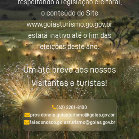
respeitando a legislação eleitoral,
o conteúdo do Site
www.goiasturismo.go.gov.br
estará inativo até o fim das
eleições deste ano.
Um até breve aos nossos
visitantes e turistas!
(62) 3201-8100
presidencia.goiasturismo@goias.gov.br
faleconosco.goiasturismo@goias.gov.br