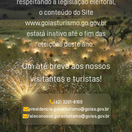
respeitando a legislação eleitoral,
o conteúdo do Site
www.goiasturismo.go.gov.br
estará inativo até o fim das
eleições deste ano.
Um até breve aos nossos
visitantes e turistas!
(62) 3201-8100
presidencia.goiasturismo@goias.gov.br
faleconosco.goiasturismo@goias.gov.br