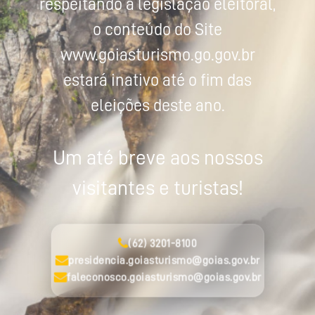
respeitando a legislação eleitoral,
o conteúdo do Site
www.goiasturismo.go.gov.br
estará inativo até o fim das
eleições deste ano.
Um até breve aos nossos
visitantes e turistas!
(62) 3201-8100
presidencia.goiasturismo@goias.gov.br
faleconosco.goiasturismo@goias.gov.br