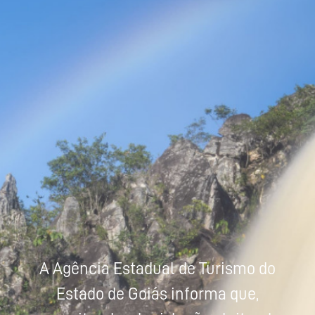
Powered by
Tradutor
A Agência Estadual de Turismo do
Estado de Goiás informa que,