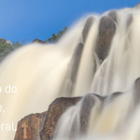
Powered by
Tradutor
o do
,
ral,