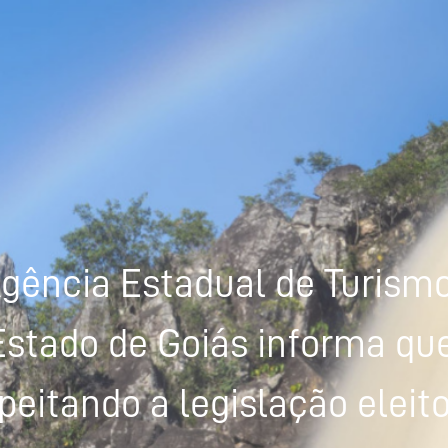
gência Estadual de Turism
Estado de Goiás informa que
peitando a legislação eleito