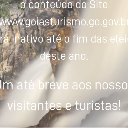
o conteúdo do Site
www.goiasturismo.go.gov.b
rá inativo até o fim das ele
deste ano.
m até breve aos noss
visitantes e turistas!