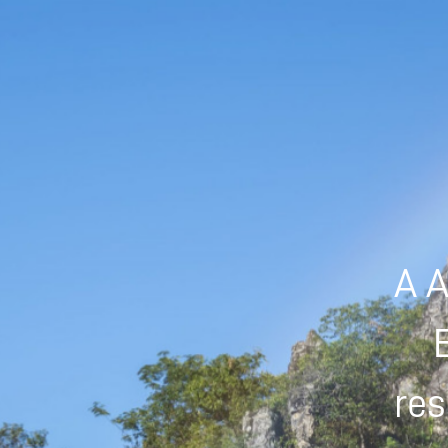
A A
res