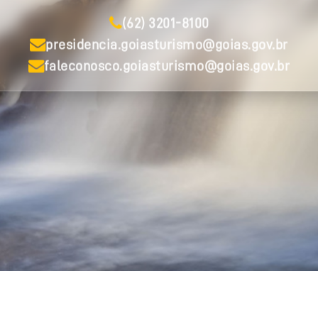
(62) 3201-8100
presidencia.goiasturismo@goias.gov.br
faleconosco.goiasturismo@goias.gov.br