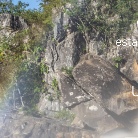
esta
U