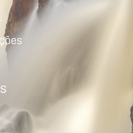
r
ições
os