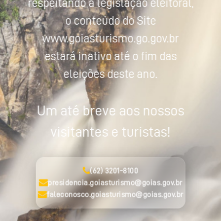
respeitando a legislação eleitoral,
o conteúdo do Site
www.goiasturismo.go.gov.br
estará inativo até o fim das
eleições deste ano.
Um até breve aos nossos
visitantes e turistas!
(62) 3201-8100
presidencia.goiasturismo@goias.gov.br
faleconosco.goiasturismo@goias.gov.br