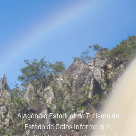
Powered by
Tradutor
A Agência Estadual de Turismo do
Estado de Goiás informa que,