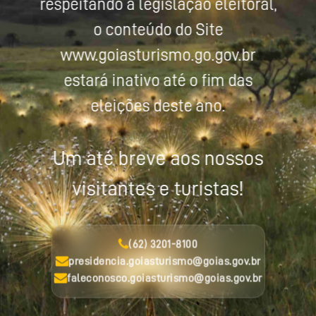
respeitando a legislação eleitoral,
o conteúdo do Site
www.goiasturismo.go.gov.br
estará inativo até o fim das
eleições deste ano.
Um até breve aos nossos
visitantes e turistas!
(62) 3201-8100
presidencia.goiasturismo@goias.gov.br
faleconosco.goiasturismo@goias.gov.br