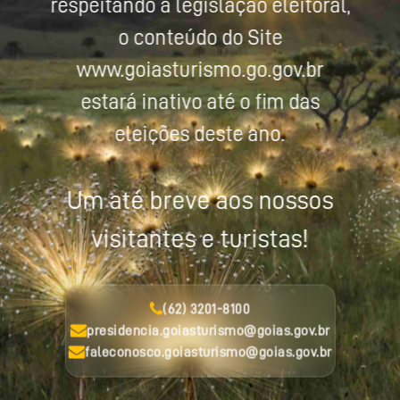
respeitando a legislação eleitoral,
o conteúdo do Site
www.goiasturismo.go.gov.br
estará inativo até o fim das
eleições deste ano.
Um até breve aos nossos
visitantes e turistas!
(62) 3201-8100
presidencia.goiasturismo@goias.gov.br
faleconosco.goiasturismo@goias.gov.br