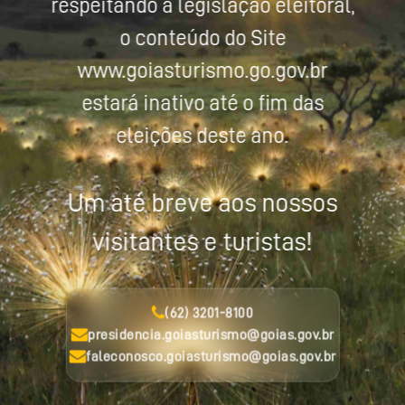
respeitando a legislação eleitoral,
o conteúdo do Site
www.goiasturismo.go.gov.br
estará inativo até o fim das
eleições deste ano.
Um até breve aos nossos
visitantes e turistas!
(62) 3201-8100
presidencia.goiasturismo@goias.gov.br
faleconosco.goiasturismo@goias.gov.br