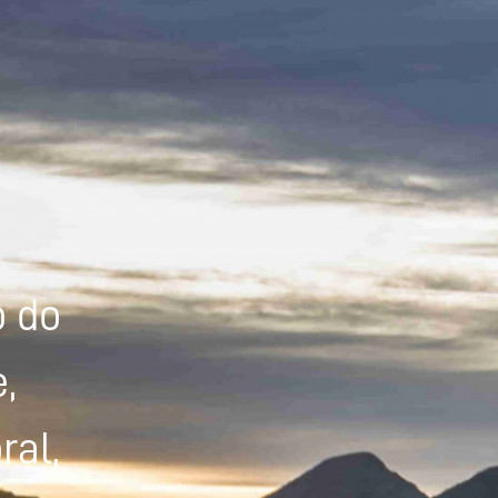
Powered by
Tradutor
o do
,
ral,