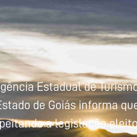
gência Estadual de Turism
Estado de Goiás informa que
peitando a legislação eleito