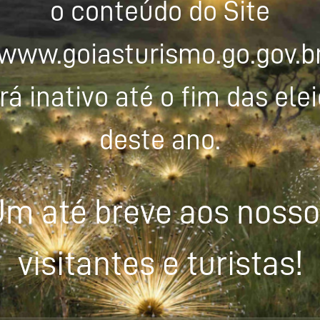
o conteúdo do Site
www.goiasturismo.go.gov.b
rá inativo até o fim das ele
deste ano.
m até breve aos noss
visitantes e turistas!