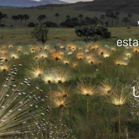
esta
U