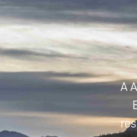
A A
res