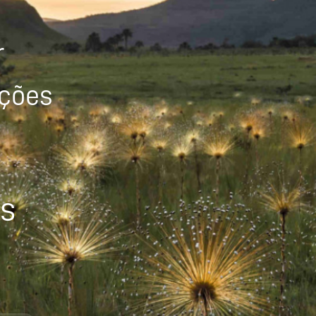
r
ições
os