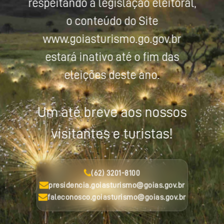
respeitando a legislação eleitoral,
o conteúdo do Site
www.goiasturismo.go.gov.br
estará inativo até o fim das
eleições deste ano.
Um até breve aos nossos
visitantes e turistas!
(62) 3201-8100
presidencia.goiasturismo@goias.gov.br
faleconosco.goiasturismo@goias.gov.br