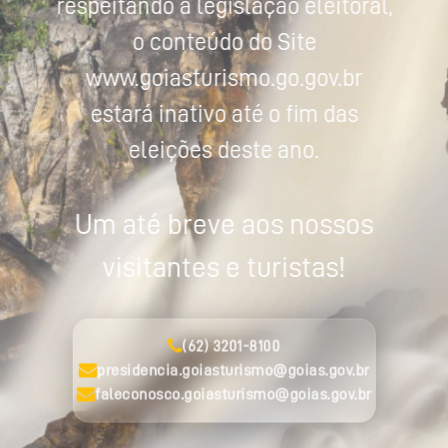
respeitando a legislação eleitoral,
o conteúdo do Site
www.goiasturismo.go.gov.br
estará inativo até o fim das
eleições deste ano.
Um até breve aos nossos
visitantes e turistas!
(62) 3201-8100
presidencia.goiasturismo@goias.gov.br
faleconosco.goiasturismo@goias.gov.br