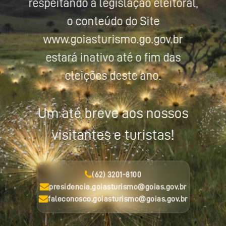
respeitando a legislação eleitoral,
o conteúdo do Site
www.goiasturismo.go.gov.br
estará inativo até o fim das
eleições deste ano.
Um até breve aos nossos
visitantes e turistas!
(62) 3201-8100
presidencia.goiasturismo@goias.gov.br
faleconosco.goiasturismo@goias.gov.br