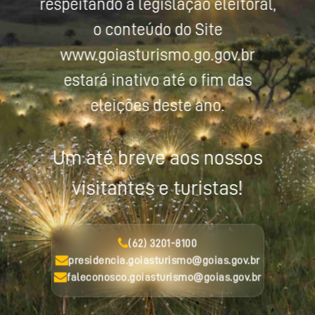
respeitando a legislação eleitoral,
o conteúdo do Site
www.goiasturismo.go.gov.br
estará inativo até o fim das
eleições deste ano.
Um até breve aos nossos
visitantes e turistas!
(62) 3201-8100
presidencia.goiasturismo@goias.gov.br
faleconosco.goiasturismo@goias.gov.br