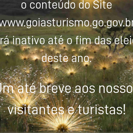
o conteúdo do Site
www.goiasturismo.go.gov.b
rá inativo até o fim das ele
deste ano.
m até breve aos noss
visitantes e turistas!