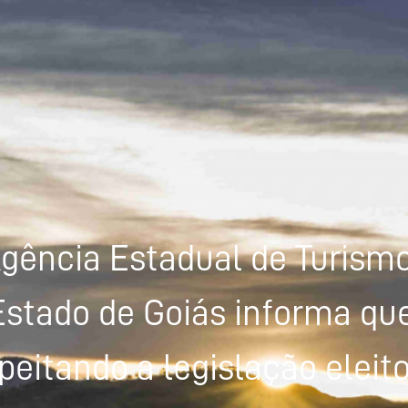
gência Estadual de Turism
Estado de Goiás informa que
peitando a legislação eleito