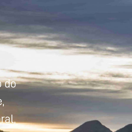
Powered by
Tradutor
o do
,
ral,