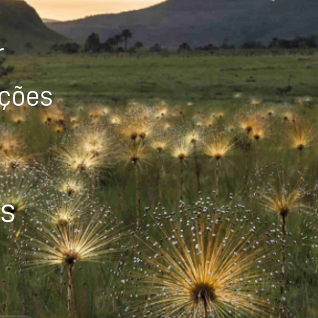
r
ições
os