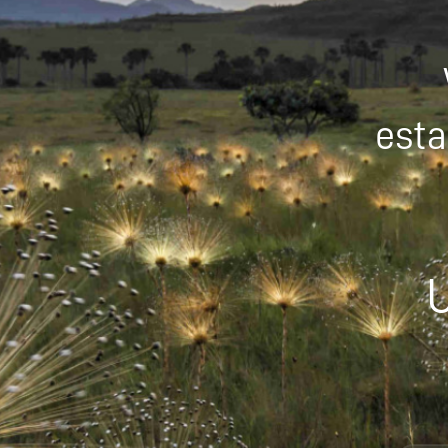
esta
U