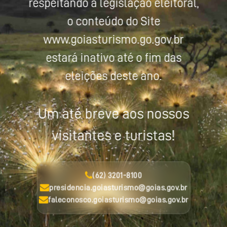
respeitando a legislação eleitoral,
o conteúdo do Site
www.goiasturismo.go.gov.br
estará inativo até o fim das
eleições deste ano.
Um até breve aos nossos
visitantes e turistas!
(62) 3201-8100
presidencia.goiasturismo@goias.gov.br
faleconosco.goiasturismo@goias.gov.br