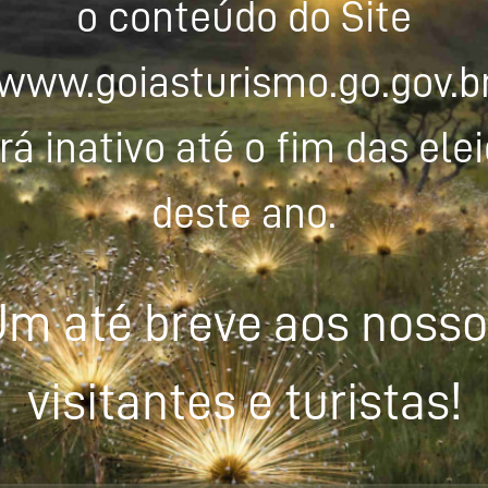
o conteúdo do Site
www.goiasturismo.go.gov.b
rá inativo até o fim das ele
deste ano.
m até breve aos noss
visitantes e turistas!