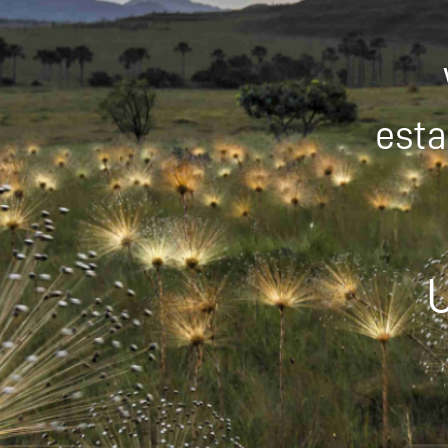
esta
U