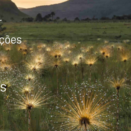
r
ições
os