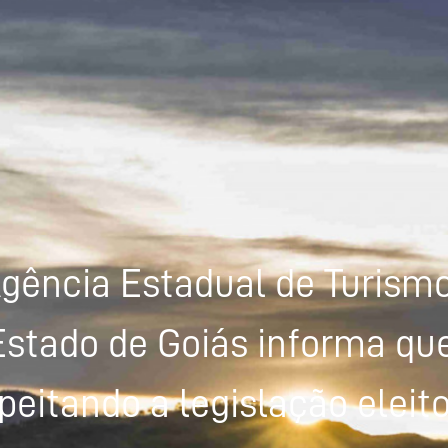
gência Estadual de Turism
Estado de Goiás informa que
peitando a legislação eleito