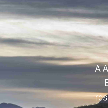
A A
res