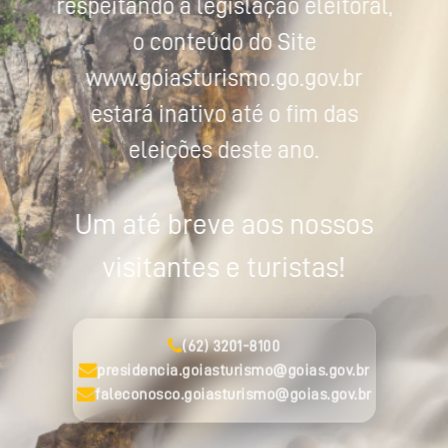
respeitando a legislação eleitoral,
o conteúdo do Site
www.goiasturismo.go.gov.br
estará inativo até o fim das
eleições deste ano.
Um até breve aos nossos
visitantes e turistas!
(62) 3201-8100
presidencia.goiasturismo@goias.gov.br
faleconosco.goiasturismo@goias.gov.br