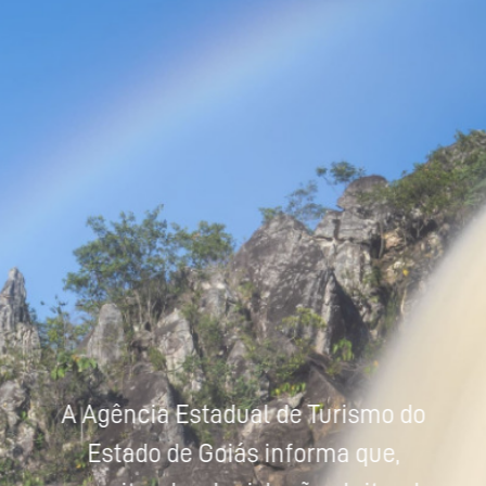
Powered by
Tradutor
A Agência Estadual de Turismo do
Estado de Goiás informa que,