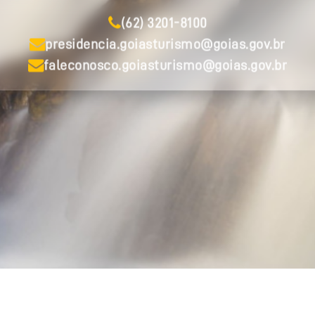
(62) 3201-8100
presidencia.goiasturismo@goias.gov.br
faleconosco.goiasturismo@goias.gov.br