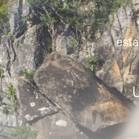
esta
U