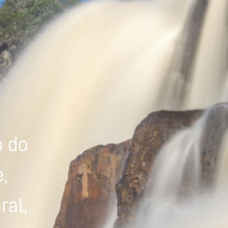
Powered by
Tradutor
o do
,
ral,