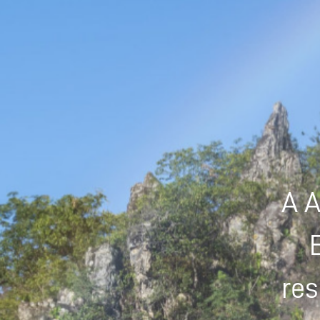
A A
res