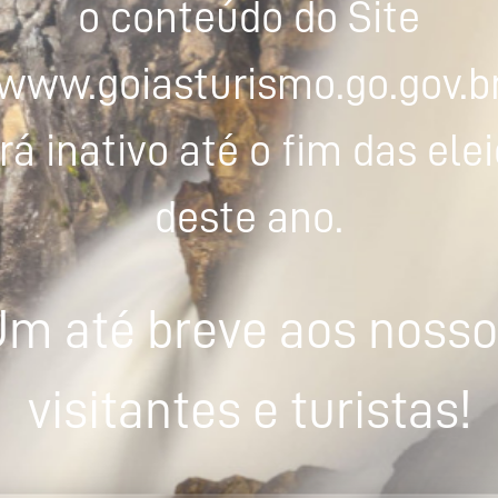
o conteúdo do Site
www.goiasturismo.go.gov.b
rá inativo até o fim das ele
deste ano.
m até breve aos noss
visitantes e turistas!