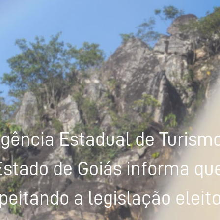
gência Estadual de Turism
Estado de Goiás informa que
peitando a legislação eleito