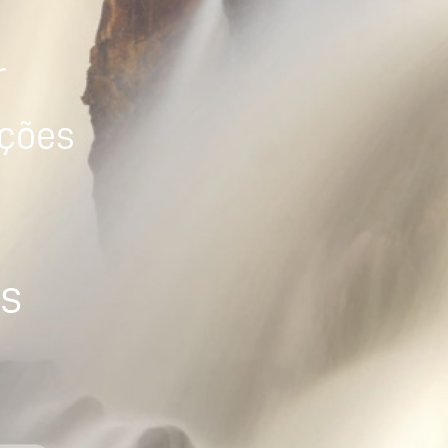
r
ições
os