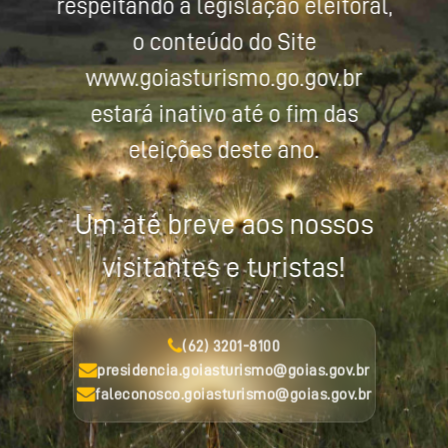
respeitando a legislação eleitoral,
o conteúdo do Site
www.goiasturismo.go.gov.br
estará inativo até o fim das
eleições deste ano.
Um até breve aos nossos
visitantes e turistas!
(62) 3201-8100
presidencia.goiasturismo@goias.gov.br
faleconosco.goiasturismo@goias.gov.br