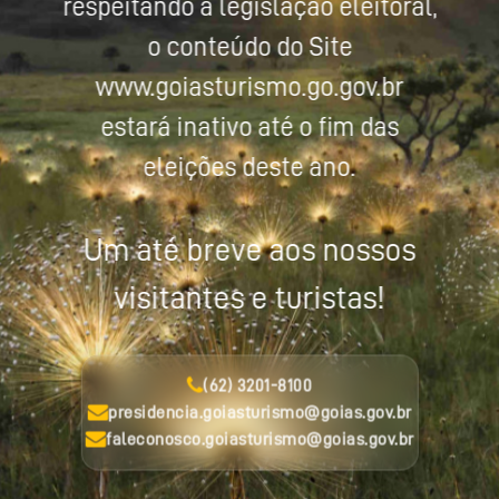
respeitando a legislação eleitoral,
o conteúdo do Site
www.goiasturismo.go.gov.br
estará inativo até o fim das
eleições deste ano.
Um até breve aos nossos
visitantes e turistas!
(62) 3201-8100
presidencia.goiasturismo@goias.gov.br
faleconosco.goiasturismo@goias.gov.br