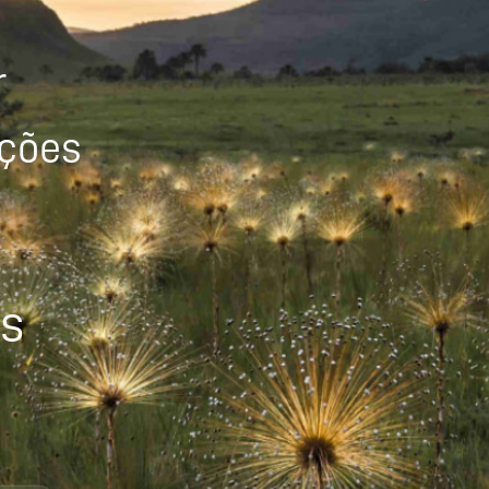
r
ições
os