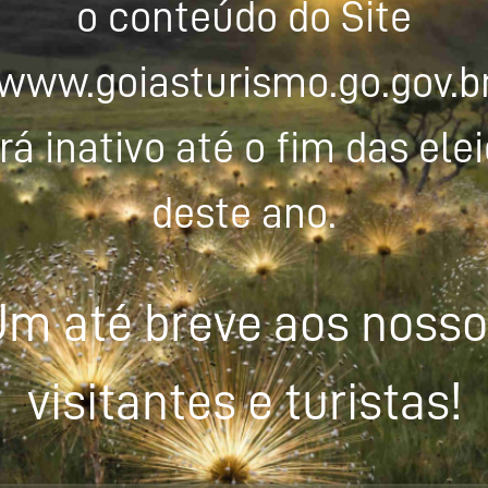
o conteúdo do Site
www.goiasturismo.go.gov.b
rá inativo até o fim das ele
deste ano.
m até breve aos noss
visitantes e turistas!