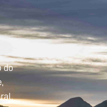
Powered by
Tradutor
o do
,
ral,