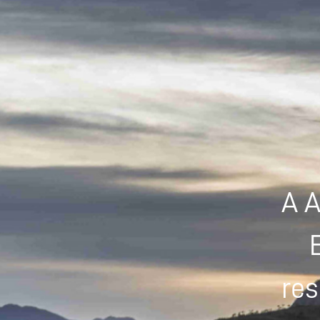
A A
res