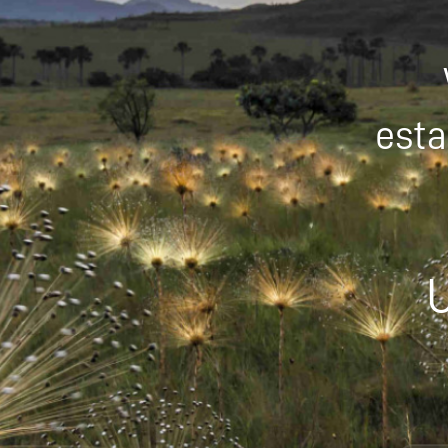
esta
U