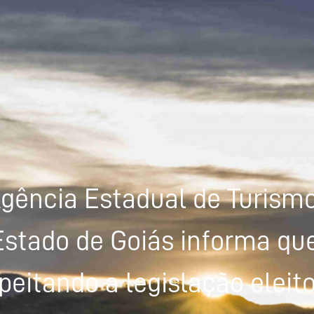
gência Estadual de Turism
Estado de Goiás informa que
peitando a legislação eleito