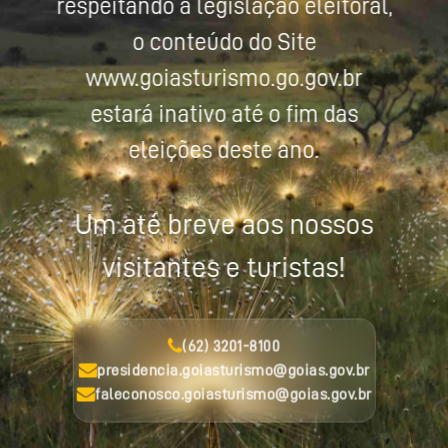
respeitando a legislação eleitoral,
o conteúdo do Site
www.goiasturismo.go.gov.br
estará inativo até o fim das
eleições deste ano.
Um até breve aos nossos
visitantes e turistas!
(62) 3201-8100
presidencia.goiasturismo@goias.gov.br
faleconosco.goiasturismo@goias.gov.br