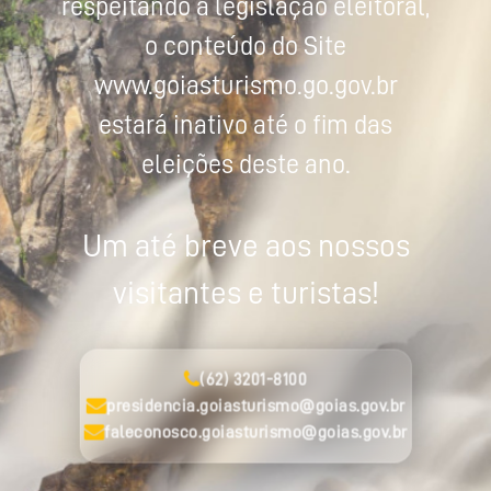
respeitando a legislação eleitoral,
o conteúdo do Site
www.goiasturismo.go.gov.br
estará inativo até o fim das
eleições deste ano.
Um até breve aos nossos
visitantes e turistas!
(62) 3201-8100
presidencia.goiasturismo@goias.gov.br
faleconosco.goiasturismo@goias.gov.br