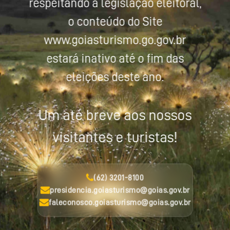
respeitando a legislação eleitoral,
o conteúdo do Site
www.goiasturismo.go.gov.br
estará inativo até o fim das
eleições deste ano.
Um até breve aos nossos
visitantes e turistas!
(62) 3201-8100
presidencia.goiasturismo@goias.gov.br
faleconosco.goiasturismo@goias.gov.br