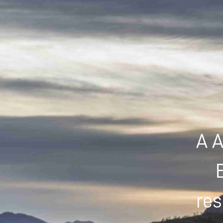
A A
res