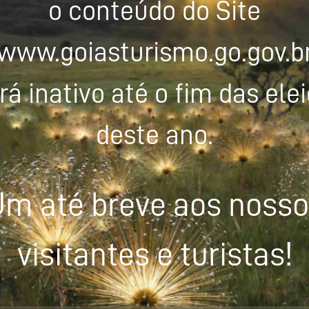
o conteúdo do Site
www.goiasturismo.go.gov.b
rá inativo até o fim das ele
deste ano.
m até breve aos noss
visitantes e turistas!