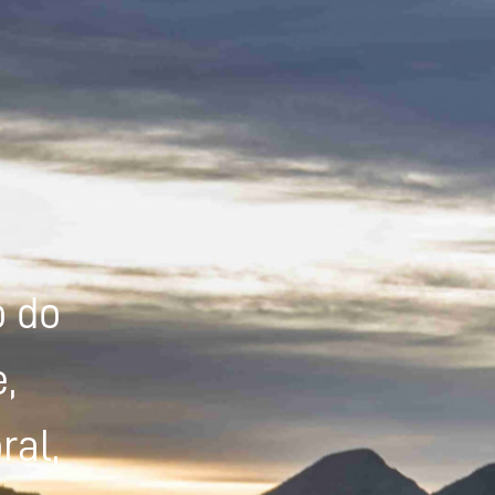
Powered by
Tradutor
o do
,
ral,