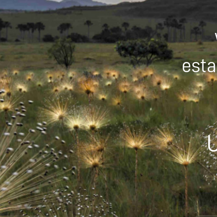
esta
U