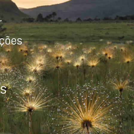
r
ições
os