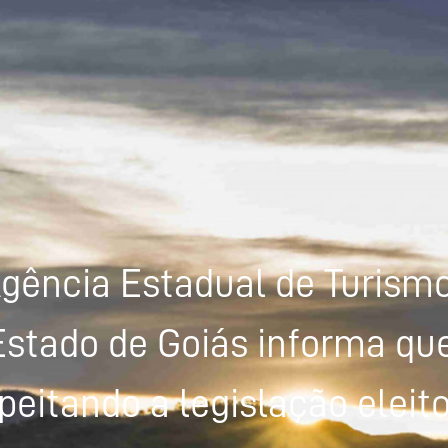
gência Estadual de Turism
Estado de Goiás informa que
peitando a legislação eleito