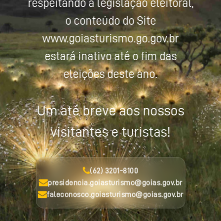
respeitando a legislação eleitoral,
o conteúdo do Site
www.goiasturismo.go.gov.br
estará inativo até o fim das
eleições deste ano.
Um até breve aos nossos
visitantes e turistas!
(62) 3201-8100
presidencia.goiasturismo@goias.gov.br
faleconosco.goiasturismo@goias.gov.br