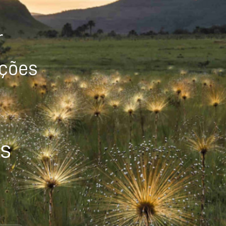
r
ições
os