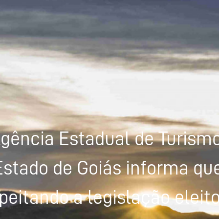
gência Estadual de Turism
Estado de Goiás informa que
peitando a legislação eleito