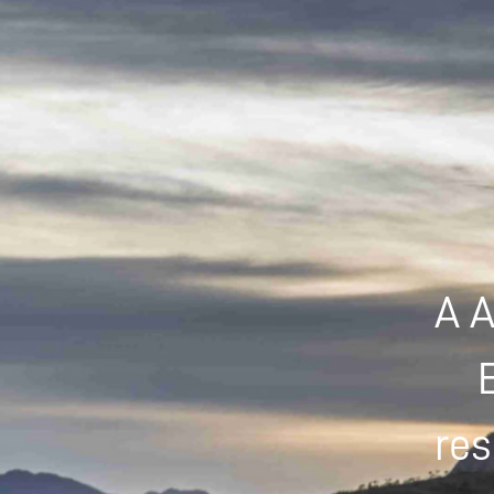
A A
res