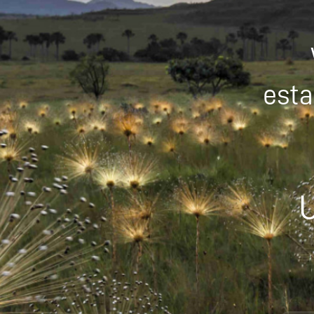
esta
U