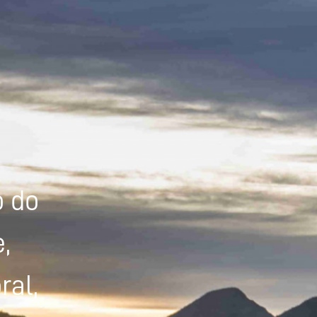
Powered by
Tradutor
o do
,
ral,