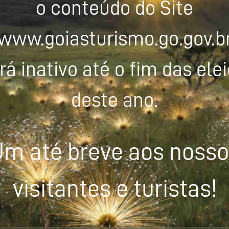
o conteúdo do Site
www.goiasturismo.go.gov.b
rá inativo até o fim das ele
deste ano.
m até breve aos noss
visitantes e turistas!