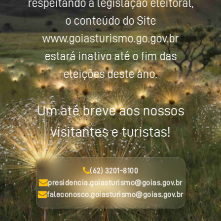
respeitando a legislação eleitoral,
o conteúdo do Site
www.goiasturismo.go.gov.br
estará inativo até o fim das
eleições deste ano.
Um até breve aos nossos
visitantes e turistas!
(62) 3201-8100
presidencia.goiasturismo@goias.gov.br
faleconosco.goiasturismo@goias.gov.br