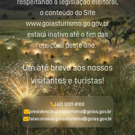
respeitando a legislação eleitoral,
o conteúdo do Site
www.goiasturismo.go.gov.br
estará inativo até o fim das
eleições deste ano.
Um até breve aos nossos
visitantes e turistas!
(62) 3201-8100
presidencia.goiasturismo@goias.gov.br
faleconosco.goiasturismo@goias.gov.br