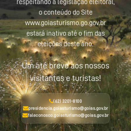
respeitando a legislação eleitoral,
o conteúdo do Site
www.goiasturismo.go.gov.br
estará inativo até o fim das
eleições deste ano.
Um até breve aos nossos
visitantes e turistas!
(62) 3201-8100
presidencia.goiasturismo@goias.gov.br
faleconosco.goiasturismo@goias.gov.br