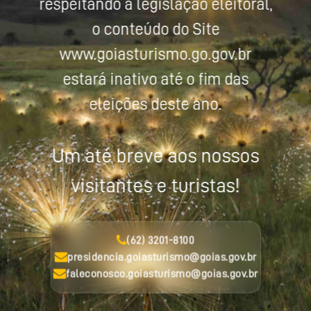
respeitando a legislação eleitoral,
o conteúdo do Site
www.goiasturismo.go.gov.br
estará inativo até o fim das
eleições deste ano.
Um até breve aos nossos
visitantes e turistas!
(62) 3201-8100
presidencia.goiasturismo@goias.gov.br
faleconosco.goiasturismo@goias.gov.br