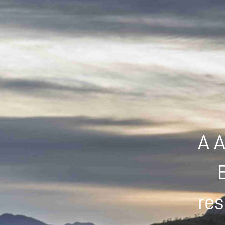
A A
res