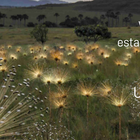
esta
U