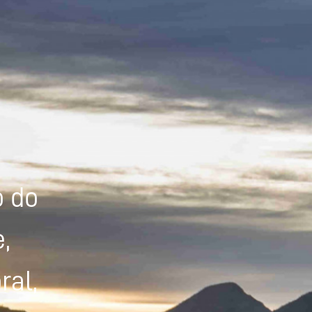
Powered by
Tradutor
o do
,
ral,