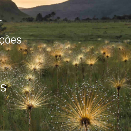
r
ições
os