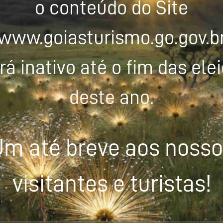
o conteúdo do Site
www.goiasturismo.go.gov.b
rá inativo até o fim das ele
deste ano.
m até breve aos noss
visitantes e turistas!