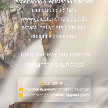
respeitando a legislação eleitoral,
o conteúdo do Site
www.goiasturismo.go.gov.br
estará inativo até o fim das
eleições deste ano.
Um até breve aos nossos
visitantes e turistas!
(62) 3201-8100
presidencia.goiasturismo@goias.gov.br
faleconosco.goiasturismo@goias.gov.br