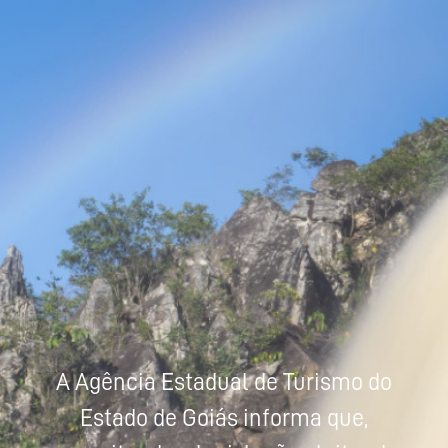
Powered by
Tradutor
A Agência Estadual de Turismo do
Estado de Goiás informa que,