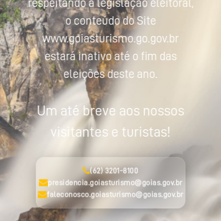
respeitando a legislação eleitoral,
o conteúdo do Site
www.goiasturismo.go.gov.br
estará inativo até o fim das
eleições deste ano.
Um até breve aos nossos
visitantes e turistas!
(62) 3201-8100
presidencia.goiasturismo@goias.gov.br
faleconosco.goiasturismo@goias.gov.br