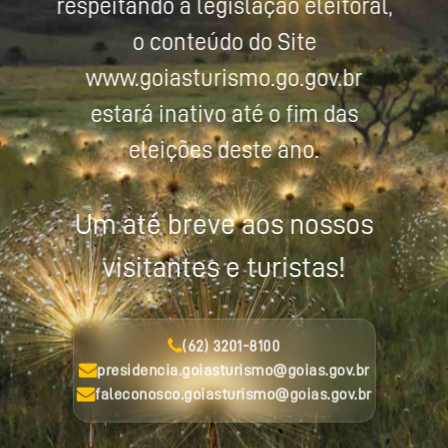
respeitando a legislação eleitoral,
o conteúdo do Site
www.goiasturismo.go.gov.br
estará inativo até o fim das
eleições deste ano.
Um até breve aos nossos
visitantes e turistas!
(62) 3201-8100
presidencia.goiasturismo@goias.gov.br
faleconosco.goiasturismo@goias.gov.br