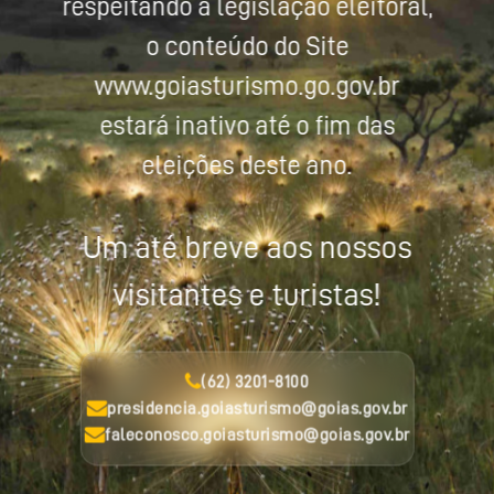
respeitando a legislação eleitoral,
o conteúdo do Site
www.goiasturismo.go.gov.br
estará inativo até o fim das
eleições deste ano.
Um até breve aos nossos
visitantes e turistas!
(62) 3201-8100
presidencia.goiasturismo@goias.gov.br
faleconosco.goiasturismo@goias.gov.br